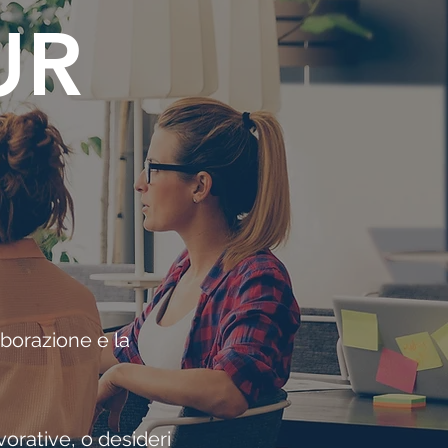
UR
aborazione e la
avorative, o desideri