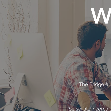
W
The Bridge è u
Se sei alla ricerca 