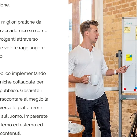
ione.
 migliori pratiche da
ndo accademico su come
olgenti attraverso
he volete raggiungere
o.
ubblico implementando
ecniche collaudate per
 pubblico. Gestirete i
raccontare al meglio la
averso le piattaforme
o sull'uomo. Imparerete
interno ed esterno ed
 contenuti.