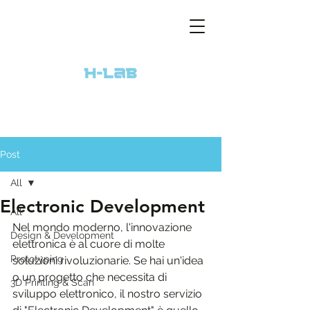
Post
All
Electronic Development
All
Nel mondo moderno, l'innovazione 
Design & Development
elettronica è al cuore di molte 
Prototyping
soluzioni rivoluzionarie. Se hai un'idea 
o un progetto che necessita di 
3D Printing & Scan
sviluppo elettronico, il nostro servizio 