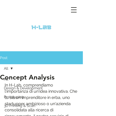
Post
All
Concept Analysis
All
In H-Lab, comprendiamo 
Design & Development
l'importanza di un'idea innovativa. Che 
Prototyping
tu sia un imprenditore in erba, uno 
startupper ambizioso o un'azienda 
3D Printing & Scan
consolidata alla ricerca di 