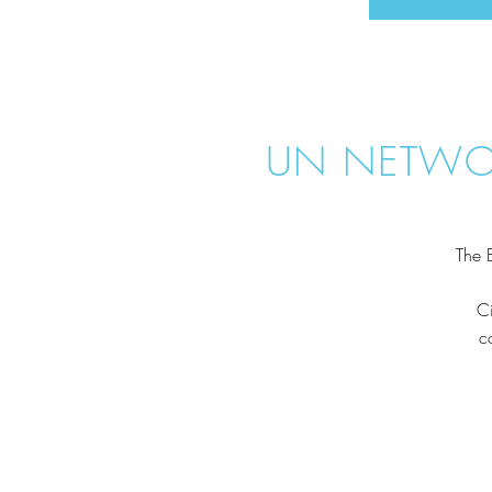
UN NETWOR
The 
Ci
c