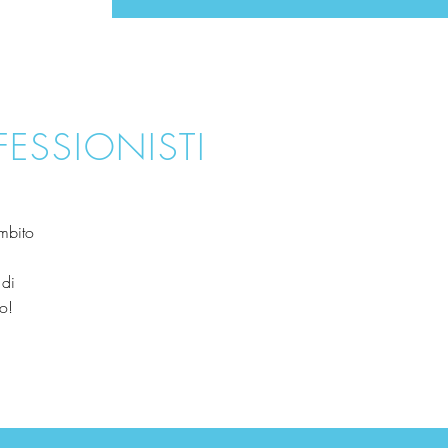
ESSIONISTI
mbito
 di
o!