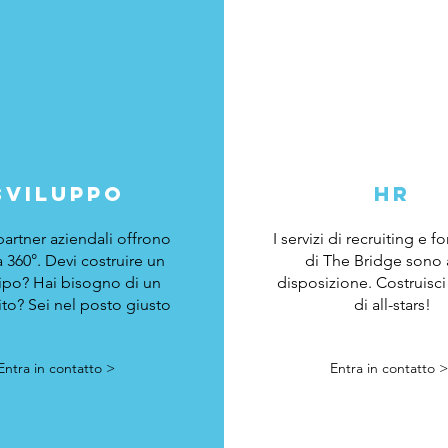
sviluppo
hr
 partner aziendali offrono
I servizi di recruiting e 
 a 360°. Devi costruire un
di The Bridge sono 
ipo? Hai bisogno di un
disposizione. Costruisc
to? Sei nel posto giusto
di all-stars!
Entra in contatto >
Entra in contatto >